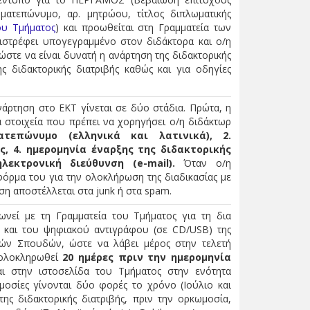
ατεπώνυμο, αρ. μητρώου, τίτλος διπλωματικής
ου Τμήματος
) και προωθείται στη Γραμματεία των
ιστρέφει υπογεγραμμένο στον διδάκτορα και ο/η
στε να είναι δυνατή η ανάρτηση της διδακτορικής
ς διδακτορικής διατριβής καθώς και για οδηγίες
νάρτηση στο ΕΚΤ γίνεται σε δύο στάδια. Πρώτα, η
α στοιχεία που πρέπει να χορηγήσει ο/η διδάκτωρ
τεπώνυμο (ελληνικά και λατινικά), 2.
ς, 4. ημερομηνία έναρξης της διδακτορικής
λεκτρονική διεύθυνση (e-mail).
Όταν ο/η
φόρμα του για την ολοκλήρωση της διαδικασίας με
ση αποστέλλεται στα junk ή στα spam.
νεί με τη Γραμματεία του Τμήματος για τη δια
ς και του ψηφιακού αντιγράφου (σε CD/USB) της
κών Σπουδών, ώστε να λάβει μέρος στην τελετή
 ολοκληρωθεί
20 ημέρες πριν την ημερομηνία
ι στην ιστοσελίδα του Τμήματος στην ενότητα
μοσίες γίνονται δύο φορές το χρόνο (Ιούλιο και
ς διδακτορικής διατριβής, πριν την ορκωμοσία,