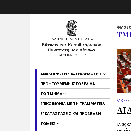
Skip to main navigation
Skip to main content
Skip to page footer
ΦΙΛΟΣΟ
ΤΜ
ΑΝΑΚΟΙΝΩΣΕΙΣ ΚΑΙ ΕΚΔΗΛΩΣΕΙΣ
ΠΡΟΗΓΟΥΜΕΝΗ ΙΣΤΟΣΕΛΙΔΑ
ΤΟ ΤΜΗΜΑ
ΑΡΧΙΚΗ
»
ΕΠΙΚΟΙΝΩΝΙΑ ΜΕ ΤΗ ΓΡΑΜΜΑΤΕΙΑ
ΔΙ
ΕΓΚΑΤΑΣΤΑΣΕΙΣ ΚΑΙ ΠΡΟΣΒΑΣΗ
ΤΟΜΕΙΣ
Ένας α
επιπέδ