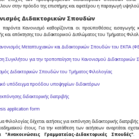
λουν στην πρόοδο της επιστήμης και αφετέρου η παραγωγή υψηλού 
νισμός Διδακτορικών Σπουδών
 παρόντα Κανονισμό καθορίζονται οι προϋποθέσεις εισαγωγής κα
βής και απόκτησης του Διδακτορικού Διπλώματος του Τμήματος Φιλολ
ανονισμός Μεταπτυχιακών και Διδακτορικών Σπουδών του ΕΚΠΑ (ΦΕΚ
η Συγκλήτου για την τροποποίηση του Κανονισμού Διδακτορικών 
σμός Διδακτορικών Σπουδών του Τμήματος Φιλολογίας
ικό υπόδειγμα προόδου υποψηφίων διδακτόρων
εκπόνησης διδακτορικής διατριβής
sis application form
α Φιλολογίας δέχεται αιτήσεις για εκπόνηση διδακτορικής διατριβή
καδημαϊκού έτους. Για την κατάθεση των αιτήσεων αναρτάται σχετ
τα
"Ανακοινώσεις Γραμματείας-Διδακτορικές Σπουδές"
. 