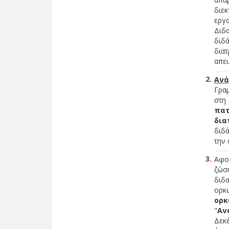
διε
εργα
Διδ
διδά
δια
απε
Ανά
Γραμ
στη
πατ
δια
διδά
την 
Αφο
ζώσ
διδ
ορκ
ορκ
"
Αν
Δεκ