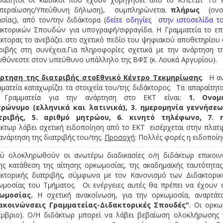
κπεραίωσης/Υπεύθυνη δήλωση), συμπληρώνεται
πλήρως
(ονομ
σίας), από τον/την διδάκτορα (
δείτε οδηγίες στην ιστοσελίδα τ
ακτορικών Σπουδών για υπογραφή/σφραγίδα. Η Γραμματεία το επ
κτορας το ανεβάζει στο σχετικό πεδίο του ψηφιακού αποθετηρίου ώ
τριβής στη συνέχεια.Για πληροφορίες σχετικά με την ανάρτηση τη
υθύνεστε στον υπεύθυνο υπάλληλο της ΒΦΣ (κ. Λουκά Αργυρίου).
ρτηση της διατριβής στο
Εθνικό Κέντρο Τεκμηρίωσης
. Η α
ματεία καταχωρίζει τα στοιχεία του/της διδάκτορος. Τα απαραίτητ
 Γραμματεία για την ανάρτηση στο ΕΚΤ είναι:
1. Oνομα
ρώνυμο (ελληνικά και λατινικά), 3. ημερομηνία γεννήσεω
τριβής, 5. αριθμό μητρώου, 6. κινητό τηλέφωνο, 7. η
κτωρ λάβει σχετική ειδοποίηση από το ΕΚΤ εισέρχεται στην πλατ
ανάρτηση της διατριβής του/της.
Προσοχή
: Πολλές φορές η ειδοποίη
ύ ολοκληρωθούν οι ανωτέρω διαδικασίες ο/η διδάκτωρ επικοινω
ης κατάθεση της αίτησης ορκωμοσίας, της ακαδημαϊκής ταυτότητα
ακτορικής διατριβής, σύμφωνα με τον Κανονισμό των Διδακτορι
ωμοσίας του Τμήματος. Οι ενέργειες αυτές θα πρέπει να έχουν
ωμοσίας.
Η σχετική ανακοίνωση, για την ορκωμοσία, αναρτάτα
ακοινώνσεις Γραμματείας-Διδακτορικές Σπουδές"
. Οι ορκω
έμβριο). Ο/Η διδάκτωρ μπορεί να λάβει βεβαίωση ολοκλήρωσης τη