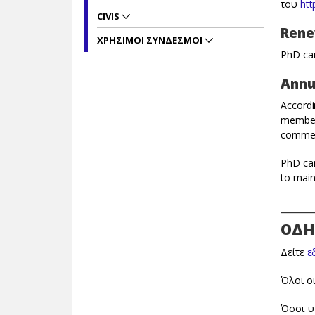
του
htt
CIVIS
Rene
ΧΡΗΣΙΜΟΙ ΣΥΝΔΕΣΜΟΙ
PhD can
Annu
Accordi
member 
comment
PhD can
to main
_______
ΟΔΗ
Δείτε
ε
Όλοι οι
Όσοι υ