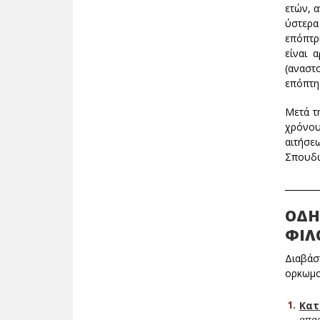
ετών, 
ύστερα
επόπτρι
είναι 
(αναστ
επόπτης
Μετά τ
χρόνου
αιτήσε
Σπουδών
________
ΟΔΗ
ΦΙΛ
Διαβάστ
ορκωμο
Κατ
απα