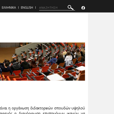
ΕΛΛΗΝΙΚΑ
ENGLISH
ς είναι η οργάνωση διδακτορικών σπουδών υψηλού
 αφενός η διαμόρφωση επιστημόνων ικανών να