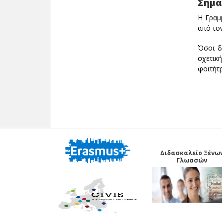
Σημα
Η Γραμ
από τον
Όσοι δ
σχετικ
φοιτήτρ
Διδασκαλείο Ξένω
Γλωσσών