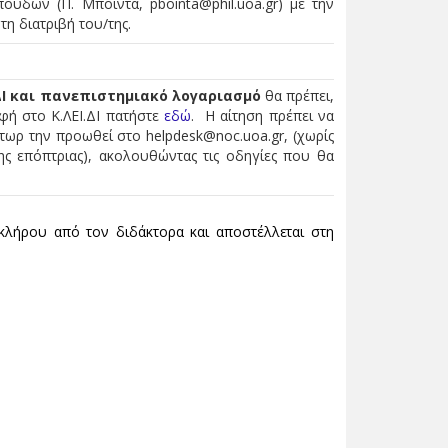
ουδών (Π. Μποϊντά, pbointa@phil.uoa.gr) με την
η διατριβή του/της.
.ΔΙ και πανεπιστημιακό λογαριασμό
θα πρέπει,
αφή στο Κ.ΛΕΙ.ΔΙ πατήστε
εδώ
. Η αίτηση πρέπει να
κτωρ την προωθεί στο helpdesk@noc.uoa.gr, (χωρίς
ς επόπτριας), ακολουθώντας τις οδηγίες που θα
λήρου από τον διδάκτορα και αποστέλλεται στη