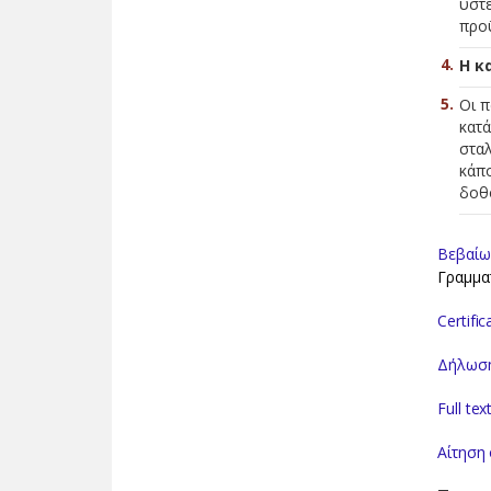
ύστ
προϋ
Η κ
Οι 
κατά
σταλ
κάπ
δοθο
Βεβαίω
Γραμματ
Certifi
Δήλωση
Full te
Αίτηση