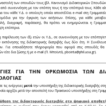
αναστολή των σπουδών τους (βλ. Κανονισμό Διδακτορικών Σπουδών),
 από συνεννόηση με τον επόπτη τους ή την επόπτριά τους. Κάθε α
α του κάθε Υ.Δ. ο οποίος/η οποία αποστέλλει e-mail στη Γραμματεί
αρμόδια για την έγκριση των αιτήσεων. Επίσης, για κάθε μετα
ολή, διαγραφή, παράταση), θα πρέπει να ενημερώνεται η Γραμμ
/η επόπτρια.
η παρέλευση των έξι ετών οι Υ.Δ., σε συνεννόηση με τον επόπτη/
 εκπόνησης της διδακτορικής διατριβής έως δύο έτη. Η Συνέλευ
ων. Για οποιαδήποτε πληροφορία που αφορά στις σπουδές θα 
 είτε δια ζώσης ή με e-mail (Π. Μποϊντά, pbointa@phil.uoa.gr).
___________________________________________________________________________
ΓΙΕΣ ΓΙΑ ΤΗΝ ΟΡΚΩΜΟΣΙΑ ΤΩΝ Δ
ΟΛΟΓΙΑΣ
ε τις ενέργειες
μετά
την υποστήριξη της διδακτορικής διατριβής στη
σία αρχίζει μετά την αποστολή του Πρακτικού υποστήριξης στη Γρα
άθεση της διδακτορικής διατριβής στο ψηφιακό αποθετ
ραίτητοι οι κωδικοί που έχουν χορηγηθεί από το Κ.ΛΕΙ.ΔΙ. Τ