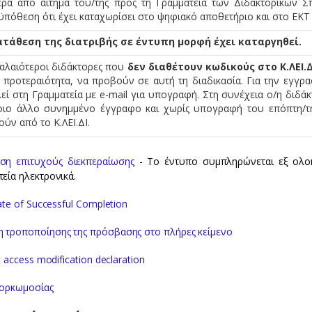
ερα από αίτημα του/της προς τη Γραμματεία των Διδακτορικών Σπ
πόθεση ότι έχει καταχωρίσει στο ψηφιακό αποθετήριο και στο ΕΚΤ τ
ατάθεση της διατριβής σε έντυπη μορφή έχει καταργηθεί.
παλαιότεροι διδάκτορες που
δεν διαθέτουν κωδικούς στο Κ.ΛΕΙ
 προτεραιότητα, να προβούν σε αυτή τη διαδικασία. Για την εγγρ
εί στη Γραμματεία με e-mail για υπογραφή. Στη συνέχεια ο/η διδά
οιο άλλο συνημμένο έγγραφο και χωρίς υπογραφή του επόπτη/τη
ύν από το Κ.ΛΕΙ.ΔΙ.
ση επιτυχούς διεκπεραίωσης
- To έντυπο συμπληρώνεται εξ ολοκ
εία ηλεκτρονικά.
cate of Successful Completion
 τροποποίησης της πρόσβασης στο πλήρες κείμενο
xt access modification declaration
 ορκωμοσίας