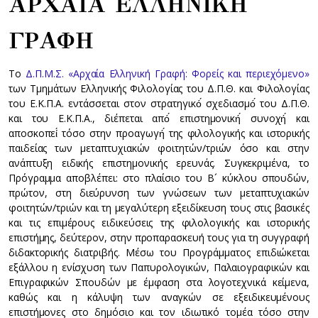
ΑΡΧΑΙΑ ΕΛΛΗΝΙΚΗ
ΓΡΑΦΗ
Το
Δ.Π.Μ.Σ. «Αρχαία Ελληνική Γραφή: Φορείς και περιεχόμενο»
των Τμημάτων Ελληνικής Φιλολογίας του Δ.Π.Θ. και Φιλολογίας
του Ε.Κ.Π.Α. εντάσσεται στον στρατηγικό́ σχεδιασμό́ του Δ.Π.Θ.
και του Ε.Κ.Π.Α., διέπεται από́ επιστημονική́ συνοχή́ και
αποσκοπεί́ τόσο στην προαγωγή́ της φιλολογικής και ιστορικής
παιδείας των μεταπτυχιακών φοιτητών/τριών όσο και στην
ανάπτυξη ειδικής επιστημονικής ερευνάς. Συγκεκριμένα, το
Πρόγραμμα αποβλέπει: στο πλαίσιο του Β´ κύκλου σπουδών,
πρώτον, στη διεύρυνση των γνώσεων των μεταπτυχιακών
φοιτητών/τριών και τη μεγαλύτερη εξειδίκευση τους στις βασικές
και τις επιμέρους ειδικεύσεις της φιλολογικής και ιστορικής
επιστήμης, δεύτερον, στην προπαρασκευή τους για τη συγγραφή
διδακτορικής διατριβής. Μέσω του Προγράμματος επιδιώκεται
εξάλλου η ενίσχυση των Παπυρολογικών, Παλαιογραφικών και
Επιγραφικών Σπουδών με έμφαση στα λογοτεχνικά κείμενα,
καθώς και η κάλυψη των αναγκών σε εξειδικευμένους
επιστήμονες στο δημόσιο και τον ιδιωτικό τομέα τόσο στην