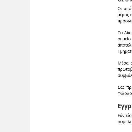
Οι από
μέρος 
προσωπ
Το Δίκ
σημείο
αποτελ
Τμήματο
Μέσα α
πρωτοβ
συμβάλλ
Σας πρ
Φιλολο
Εγγρ
Εάν εί
συμπλη