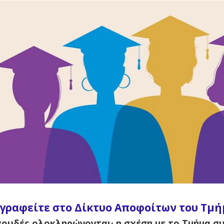
γγραφείτε στο Δίκτυο Αποφοίτων του Τμ
πουδές ολοκληρώνονται· η σχέση με το Τμήμα συ