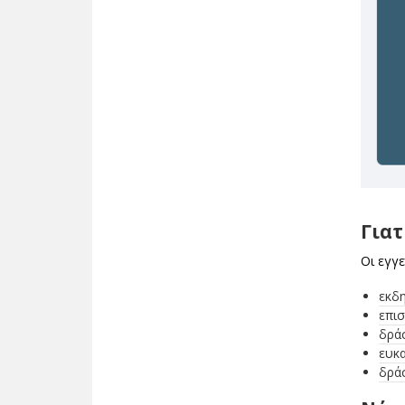
Γιατ
Οι εγγ
εκδη
επισ
δρά
ευκα
δράσ