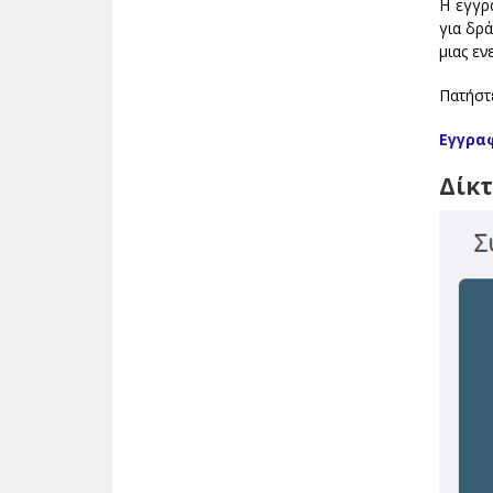
Η εγγρ
για δρ
μιας εν
Πατήστ
Εγγρα
Δίκ