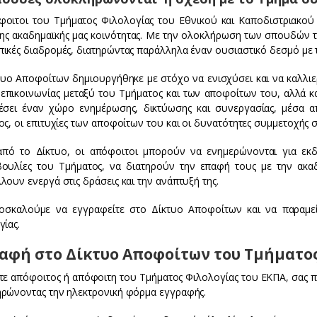
φοιτοι του Τμήματος Φιλολογίας του Εθνικού και Καποδιστριακ
της ακαδημαϊκής μας κοινότητας. Με την ολοκλήρωση των σπουδών το
ικές διαδρομές, διατηρώντας παράλληλα έναν ουσιαστικό δεσμό με 
τυο Αποφοίτων δημιουργήθηκε με στόχο να ενισχύσει και να καλλι
 επικοινωνίας μεταξύ του Τμήματος και των αποφοίτων του, αλλά κ
έσει έναν χώρο ενημέρωσης, δικτύωσης και συνεργασίας, μέσα α
ς, οι επιτυχίες των αποφοίτων του και οι δυνατότητες συμμετοχής 
πό το Δίκτυο, οι απόφοιτοι μπορούν να ενημερώνονται για εκδη
ουλίες του Τμήματος, να διατηρούν την επαφή τους με την ακαδ
ουν ενεργά στις δράσεις και την ανάπτυξή της.
οσκαλούμε να εγγραφείτε στο Δίκτυο Αποφοίτων και να παραμεί
γίας.
αφή στο Δίκτυο Αποφοίτων του Τμήματο
στε απόφοιτος ή απόφοιτη του Τμήματος Φιλολογίας του ΕΚΠΑ, σας
ρώνοντας την ηλεκτρονική φόρμα εγγραφής.