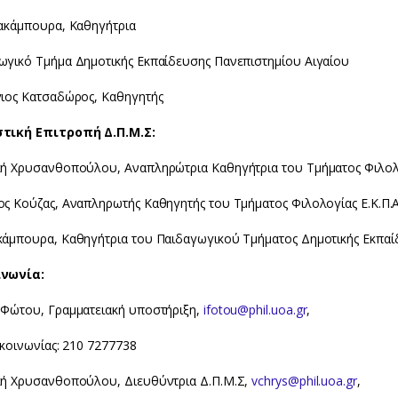
Κακάμπουρα, Καθηγήτρια
ωγικό Τμήμα Δημοτικής Εκπαίδευσης Πανεπιστημίου Αιγαίου
γιος Κατσαδώρος, Καθηγητής
τική Επιτροπή Δ.Π.Μ.Σ:
κή Χρυσανθοπούλου, Αναπληρώτρια Καθηγήτρια του Τμήματος Φιλολο
ος Κούζας, Αναπληρωτής Καθηγητής του Τμήματος Φιλολογίας Ε.Κ.Π.Α
κάμπουρα, Καθηγήτρια του Παιδαγωγικού Τμήματος Δημοτικής Εκπαίδ
ινωνία:
 Φώτου, Γραμματειακή υποστήριξη,
ifotou@phil.uoa.gr
,
ικοινωνίας: 210 7277738
κή Χρυσανθοπούλου, Διευθύντρια Δ.Π.Μ.Σ,
vchrys@phil.uoa.gr
,