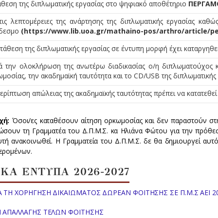
άθεση της διπλωματικής εργασίας στο ψηφιακό αποθέτηριο
ΠΕΡΓΑΜ
τις λεπτομέρειες της ανάρτησης της διπλωματικής εργασίας καθώ
δεσμο
(https://www.lib.uoa.gr/mathaino-pos/arthro/article/p
τάθεση της διπλωματικής εργασίας σε έντυπη μορφή έχει καταργηθεί
ά την ολοκλήρωση της ανωτέρω διαδικασίας ο/η διπλωματούχος κα
μοσίας, την ακαδημαϊκή ταυτότητα και το CD/USB της διπλωματικής 
ερίπτωση απώλειας της ακαδημαϊκής ταυτότητας πρέπει να κατατεθε
χή:
Όσοι/ες καταθέσουν αίτηση ορκωμοσίας και δεν παραστούν στη
ώσουν τη Γραμματέα του Δ.Π.Μ.Σ. κα Ηλιάνα Φώτου για την πρόθ
υτή ανακοινωθεί. Η Γραμματεία του Δ.Π.Μ.Σ. δε θα δημιουργεί αυ
ερομένων.
ΙΚΑ ΕΝΤΥΠΑ 2026-2027
Α ΤΗ ΧΟΡΗΓΗΣΗ ΔΙΚΑΙΩΜΑΤΟΣ ΔΩΡΕΑΝ ΦΟΙΤΗΣΗΣ ΣΕ Π.Μ.Σ ΑΕΙ 2
Η ΑΠΑΛΛΑΓΗΣ ΤΕΛΩΝ ΦΟΙΤΗΣΗΣ