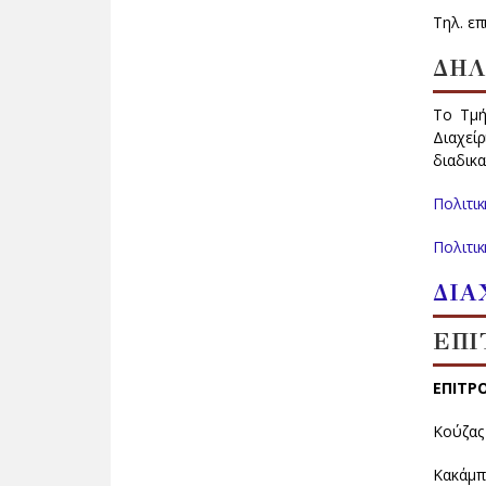
Τηλ. επ
ΔΗΛ
Το Τμή
Διαχεί
διαδικα
Πολιτι
Πολιτι
ΔΙΑ
ΕΠΙ
ΕΠΙΤΡ
Κούζας 
Κακάμπο