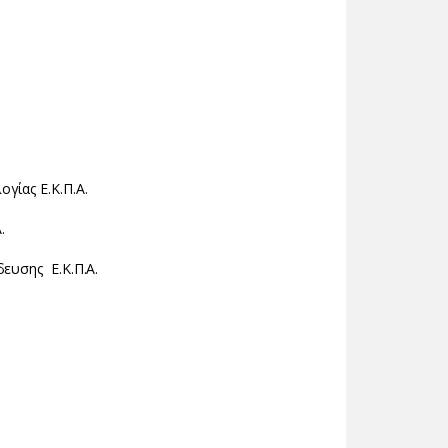
γίας Ε.Κ.Π.Α.
.
ευσης Ε.Κ.Π.Α.