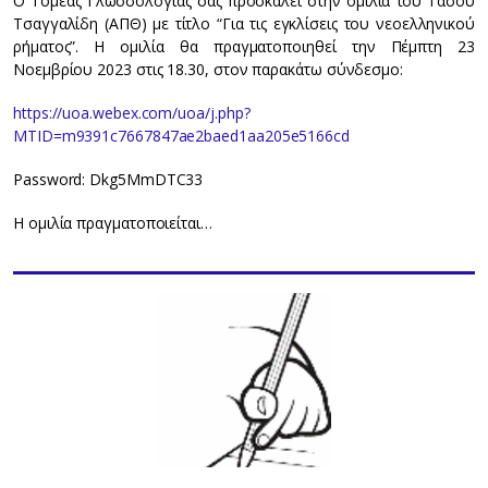
Ο Τομέας Γλωσσολογίας σας προσκαλεί στην ομιλία του Τάσου
Τσαγγαλίδη (ΑΠΘ) με τίτλο “Για τις εγκλίσεις του νεοελληνικού
ρήματος”. Η ομιλία θα πραγματοποιηθεί την Πέμπτη 23
Νοεμβρίου 2023 στις 18.30, στον παρακάτω σύνδεσμο:
https://uoa.webex.com/uoa/j.php?
MTID=m9391c7667847ae2baed1aa205e5166cd
Password: Dkg5MmDTC33
Η ομιλία πραγματοποιείται…