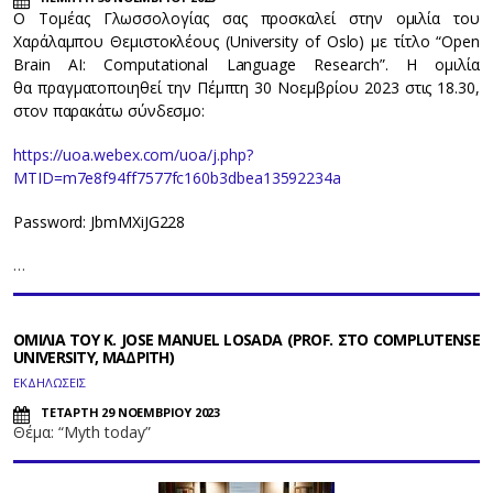
Ο Τομέας Γλωσσολογίας σας προσκαλεί στην ομιλία του
Χαράλαμπου Θεμιστοκλέους (University of Oslo) με τίτλο “Open
Brain AI: Computational Language Research”. Η ομιλία
θα πραγματοποιηθεί την Πέμπτη 30 Νοεμβρίου 2023 στις 18.30,
στον παρακάτω σύνδεσμο:
https://uoa.webex.com/uoa/j.php?
MTID=m7e8f94ff7577fc160b3dbea13592234a
Password: JbmMXiJG228
…
ΟΜΙΛΙΑ ΤΟΥ Κ. JOSE MANUEL LOSADA (PROF. ΣΤΟ COMPLUTENSE
UNIVERSITY, ΜΑΔΡΙΤΗ)
ΕΚΔΗΛΩΣΕΙΣ
ΤΕΤΑΡΤΗ 29 ΝΟΕΜΒΡΙΟΥ 2023
Θέμα: “Myth today”