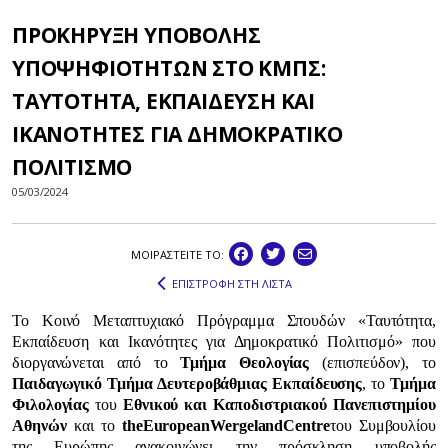
ΠΡΟΚΗΡΥΞΗ ΥΠΟΒΟΛΗΣ
ΥΠΟΨΗΦΙΟΤΗΤΩΝ ΣΤΟ ΚΜΠΣ:
ΤΑΥΤΟΤΗΤΑ, ΕΚΠΑΙΔΕΥΣΗ ΚΑΙ
ΙΚΑΝΟΤΗΤΕΣ ΓΙΑ ΔΗΜΟΚΡΑΤΙΚΟ
ΠΟΛΙΤΙΣΜΟ
05/03/2024
ΜΟΙΡΑΣΤEIΤΕ ΤΟ:
ΕΠΙΣΤΡΟΦΗ ΣΤΗ ΛΙΣΤΑ
Το Κοινό Μεταπτυχιακό Πρόγραμμα Σπουδών «Ταυτότητα,
Εκπαίδευση και Ικανότητες για Δημοκρατικό Πολιτισμό» που
διοργανώνεται από το
Τμήμα Θεολογίας
(επισπεύδον), το
Παιδαγωγικό Τμήμα Δευτεροβάθμιας Εκπαίδευσης
, το
Τμήμα
Φιλολογίας
του
Εθνικού και Καποδιστριακού Πανεπιστημίου
Αθηνών
και το
the
European
Wergeland
Centre
του Συμβουλίου
της Ευρώπης ανακοινώνει την πρόσκληση υποβολής