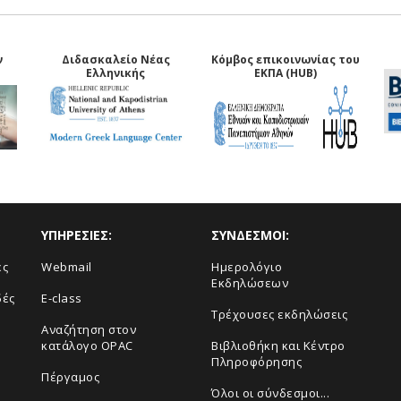
ν
Διδασκαλείο Νέας
Κόμβος επικοινωνίας του
Ελληνικής
ΕΚΠΑ (HUB)
ΥΠΗΡΕΣΙΕΣ:
ΣΥΝΔΕΣΜΟΙ:
ές
Webmail
Ημερολόγιο
Εκδηλώσεων
δές
E-class
Τρέχουσες εκδηλώσεις
Αναζήτηση στον
κατάλογο OPAC
Βιβλιοθήκη και Κέντρο
Πληροφόρησης
Πέργαμος
Όλοι οι σύνδεσμοι...