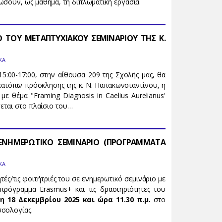
ώσουν, ως μάθημα, τη διπλωματική εργασία.
Ο ΤΟΥ ΜΕΤΑΠΤΥΧΙΑΚΟΥ ΣΕΜΙΝΑΡΙΟΥ ΤΗΣ Κ.
ΚΑ
5:00-17:00, στην αίθουσα 209 της Σχολής μας, θα
 κατόπιν πρόσκλησης της κ. Ν. Παπακωνσταντίνου, η
 με θέμα "Framing Diagnosis in Caelius Aurelianus'
σεται στο πλαίσιο του…
ΕΝΗΜΕΡΩΤΙΚΟ ΣΕΜΙΝΑΡΙΟ (ΠΡΟΓΡΑΜΜΑΤΑ
ΚΑ
ς/τις φοιτήτριές του σε ενημερωτικό σεμινάριο με
πρόγραμμα Erasmus+ και τις δραστηριότητες του
η 18 Δεκεμβρίου 2025 και ώρα 11.30 π.μ.
στο
σσολογίας.