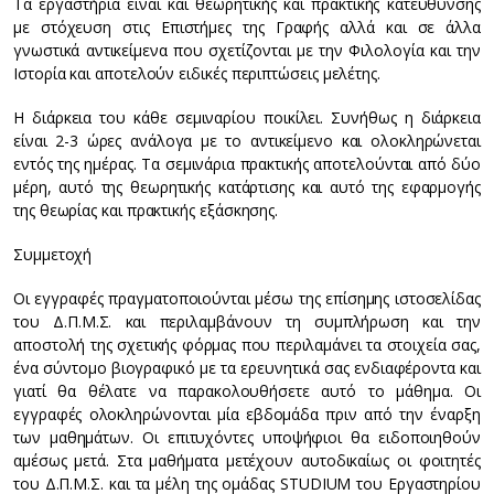
Τα εργαστήρια είναι και θεωρητικής και πρακτικής κατεύθυνσης
με στόχευση στις Επιστήμες της Γραφής αλλά και σε άλλα
γνωστικά αντικείμενα που σχετίζονται με την Φιλολογία και την
Ιστορία και αποτελούν ειδικές περιπτώσεις μελέτης.
Η διάρκεια του κάθε σεμιναρίου ποικίλει. Συνήθως η διάρκεια
είναι 2-3 ώρες ανάλογα με το αντικείμενο και ολοκληρώνεται
εντός της ημέρας. Τα σεμινάρια πρακτικής αποτελούνται από δύο
μέρη, αυτό της θεωρητικής κατάρτισης και αυτό της εφαρμογής
της θεωρίας και πρακτικής εξάσκησης.
Συμμετοχή
Οι εγγραφές πραγματοποιούνται μέσω της επίσημης ιστοσελίδας
του Δ.Π.Μ.Σ. και περιλαμβάνουν τη συμπλήρωση και την
αποστολή της σχετικής φόρμας που περιλαμάνει τα στοιχεία σας,
ένα σύντομο βιογραφικό με τα ερευνητικά σας ενδιαφέροντα και
γιατί θα θέλατε να παρακολουθήσετε αυτό το μάθημα. Οι
εγγραφές ολοκληρώνονται μία εβδομάδα πριν από την έναρξη
των μαθημάτων. Οι επιτυχόντες υποψήφιοι θα ειδοποιηθούν
αμέσως μετά. Στα μαθήματα μετέχουν αυτοδικαίως οι φοιτητές
του Δ.Π.Μ.Σ. και τα μέλη της ομάδας STUDIUM του Εργαστηρίου