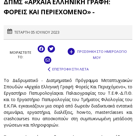
ΔΠΜΣ «ΑΡΧΑΙΑ ΕΛΛΗΝΙΚΗ ΓΡΑΦΗ:
ΦΟΡΕΙΣ ΚΑΙ ΠΕΡΙΕΧΟΜΕΝΟ» -
ΤΕΤΑΡΤΗ 05 ΙΟΥΛΙΟΥ 2023
+
ΠΡΟΣΘΗΚΗ ΣΤΟ ΗΜΕΡΟΛΟΓΙΟ
ΜΟΙΡΑΣΤEIΤΕ
ΤΟ:
ΜΟΥ
ΕΠΙΣΤΡΟΦΗ ΣΤΗ ΛΙΣΤΑ
Το Διιδρυματικό - Διατμηματικό Πρόγραμμα Μεταπτυχιακών
Σπουδών «Αρχαία Ελληνική Γραφή: Φορείς Και Περιεχόμενο», το
Εργαστήριο Παπυρολογίαςκαι Παλαιογραφίας του Τ.Ε.Φ.-Δ.Π.Θ.
και το Εργαστήριο Παπυρολογίας του Τμήματος Φιλολογίας του
Ε.Κ.ΠΑ. εγκαινιάζουν μια σειρά από δωρεάν διαδικτυακά εντατικά
σεμινάρια, εργαστήρια, διαλέξεις, how-to, masterclasses και
crashcourses που αποσκοπούν στη συμπυκνωμένη μετάδοση
γνώσεων και πληροφοριών.