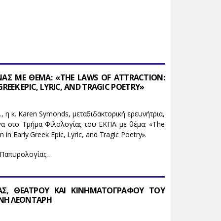
ΝΑΣ ΜΕ ΘΕΜΑ: «THE LAWS OF ATTRACTION:
GREEK EPIC, LYRIC, AND TRAGIC POETRY»
., η κ. Karen Symonds, μεταδιδακτορική ερευνήτρια,
να στο Τμήμα Φιλολογίας του ΕΚΠΑ με θέμα: «The
 in Early Greek Epic, Lyric, and Tragic Poetry».
ο Παπυρολογίας…
ΑΣ, ΘΕΑΤΡΟΥ ΚΑΙ ΚΙΝΗΜΑΤΟΓΡΑΦΟΥ ΤΟΥ
ΝΝΗ ΛΕΟΝΤΑΡΗ