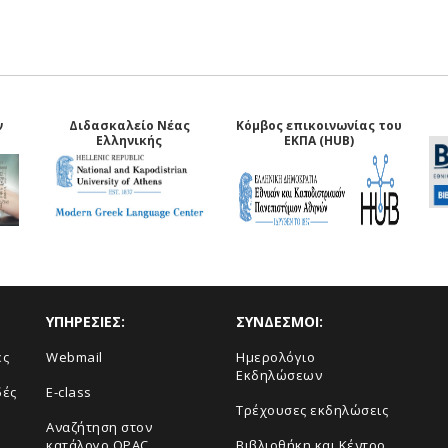
ν
Διδασκαλείο Νέας
Κόμβος επικοινωνίας του
Ελληνικής
ΕΚΠΑ (HUB)
ΥΠΗΡΕΣΙΕΣ:
ΣΥΝΔΕΣΜΟΙ:
ές
Webmail
Ημερολόγιο
Εκδηλώσεων
δές
E-class
Τρέχουσες εκδηλώσεις
Αναζήτηση στον
κατάλογο OPAC
Βιβλιοθήκη και Κέντρο