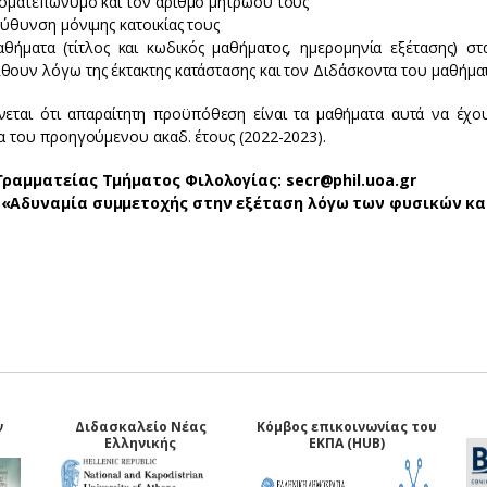
νοματεπώνυμο και τον αριθμό μητρώου τους
εύθυνση μόνιμης κατοικίας τους
αθήματα (τίτλος και κωδικός μαθήματος, ημερομηνία εξέτασης) 
θουν λόγω της έκτακτης κατάστασης και τον Διδάσκοντα του μαθήματ
νεται ότι απαραίτητη προϋπόθεση είναι τα μαθήματα αυτά να έχου
α του προηγούμενου ακαδ. έτους (2022-2023).
Γραμματείας Τμήματος Φιλολογίας: secr@phil.uoa.gr
 «Αδυναμία συμμετοχής στην εξέταση λόγω των φυσικών κ
ν
Διδασκαλείο Νέας
Κόμβος επικοινωνίας του
Ελληνικής
ΕΚΠΑ (HUB)