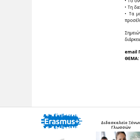
• Το ο
• Τη δι
• Τα μ
προσέλ
Σημειώ
διάρκει
email 
ΘΕΜΑ:
Διδασκαλείο Ξένω
Γλωσσών