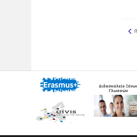
Π
Διδασκαλείο Ξένω
Γλωσσών