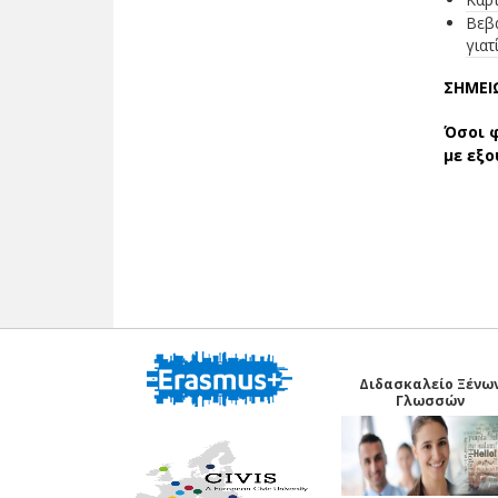
Βεβα
γιατ
ΣΗΜΕΙΩ
Όσοι 
με εξο
Διδασκαλείο Ξένω
Γλωσσών