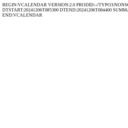
BEGIN:VCALENDAR VERSION:2.0 PRODID:-//TYPO3/NONSGML 
DTSTART:20241206T085300 DTEND:20241206T084400 SU
END:VCALENDAR