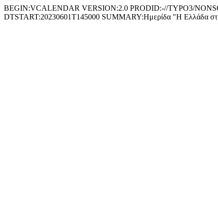
BEGIN:VCALENDAR VERSION:2.0 PRODID:-//TYPO3/NONSGML 
DTSTART:20230601T145000 SUMMARY:Ημερίδα "Η Ελλάδα σ