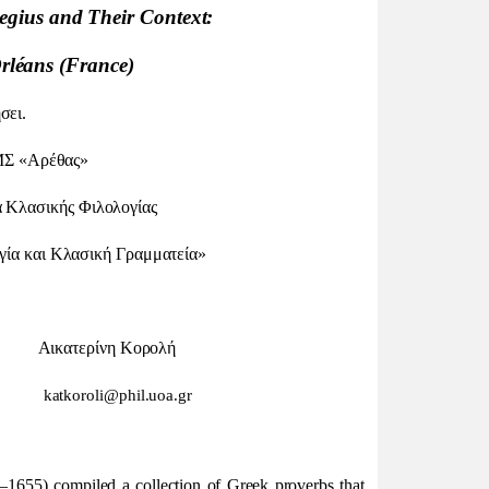
gius and Their Context:
Orléans (France)
σει.
ΜΣ «Αρέθας»
α Κλασικής Φιλολογίας
ία και Κλασική Γραμματεία»
ερίνη Κορολή
.gr
katkoroli
@
phil
.
uoa
.
gr
–1655) compiled a collection of Greek proverbs that