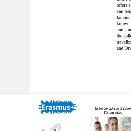
offers 
and tea
famous 
known
and a n
the coll
travell
and Orl
Διδασκαλείο Ξένω
Γλωσσών