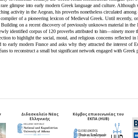
a rare glimpse into early modern Greek language and culture. Although
ching activity in the Aegean, his proverbs nonetheless circulated amon
compiler of a pioneering lexicon of Medieval Greek. Until recently, o
.
Building on a recent discovery of previously unknown material in the 
ewly identified corpus of 120 proverbs attributed to him—ninety more th
ection to highlight the social, moral, and religious concerns reflected i
ed to early modern France and asks why they attracted the interest of 
éans to reconstruct a small but significant network engaged with Greek
ν
Διδασκαλείο Νέας
Κόμβος επικοινωνίας του
Ελληνικής
ΕΚΠΑ (HUB)