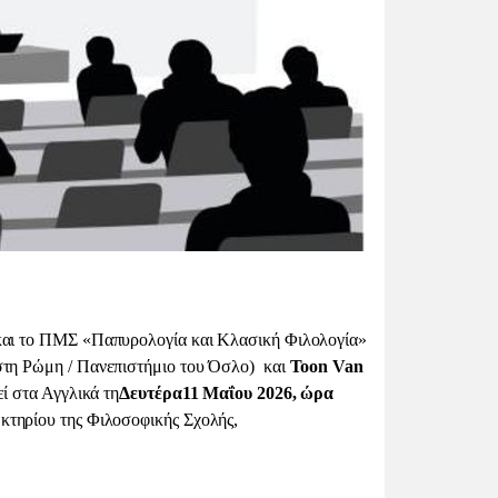
αι το
ΠΜΣ «Παπυρολογία και Κλασική Φιλολογία»
στη Ρώμη / Πανεπιστήμιο του Όσλο)
και
Toon Van
ί στα Αγγλικά τ
η
Δευτέρα
11 Μαΐου
20
26
, ώρα
 κτηρίου της Φιλοσοφικής Σχολής,