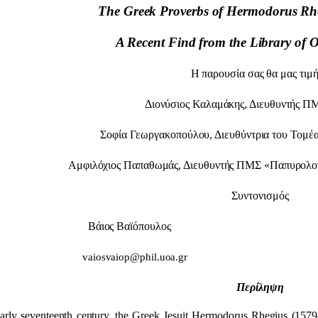
The Greek Proverbs of Hermodorus Rhe
A Recent Find from the Library of 
Η παρουσία σας θα μας τιμή
Διονύσιος Καλαμάκης, Διευθυντής Π
Σοφία Γεωργακοπούλου, Διευθύντρια του Τομέ
Αμφιλόχιος Παπαθωμάς, Διευθυντής ΠΜΣ «Παπυρολογ
Συντονισμός
Βάιος Βαϊόπουλος Αικατ
vaiosvaiop@phil.uoa
Περίληψη
early seventeenth century, the Greek Jesuit Hermodorus Rhegius (1579