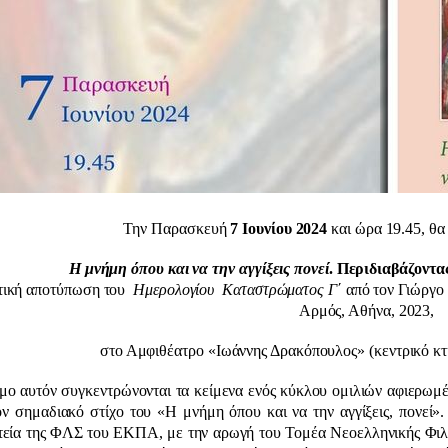
ν Παρασκευή
7 Ιουνίου 2024
και ώρα 19.45, θα
Η μνήμη όπου και να την αγγίξεις πονεί
.
Περιδιαβάζοντα
τική αποτύπωση του
Ημερολογίου
Καταστρώματος Γ
´ από τον Γιώργ
Αρμός, Αθήνα, 2023,
μφιθέατρο «Ιωάννης Δρακόπουλος» (κεντρικό κτήριο 
μο αυτόν συγκεντρώνονται τα κείμενα ενός κύκλου ομιλιών αφιερωμέ
τον σημαδιακό στίχο του «Η μνήμη όπου και να την αγγίξεις, πονεί
εία της ΦΛΣ του ΕΚΠΑ, με την αρωγή του Τομέα Νεοελληνικής Φιλολ