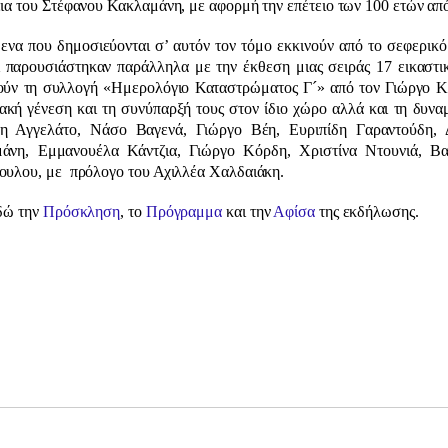
ια του Στέφανου Κακλαμάνη, με αφορμή την επέτειο των 100 ετών απ
ενα που δημοσιεύονται σ’ αυτόν τον τόμο εκκινούν από το σεφερικό
ι παρουσιάστηκαν παράλληλα με την έκθεση μιας σειράς 17 εικαστ
ούν τη συλλογή «Ημερολόγιο Καταστρώματος Γ´» από τον Γιώργο Κό
ιακή γένεση και τη συνύπαρξή τους στον ίδιο χώρο αλλά και τη δυν
η Αγγελάτο, Νάσο Βαγενά, Γιώργο Βέη, Ευριπίδη Γαραντούδη,
άνη, Εμμανουέλα Κάντζια, Γιώργο Κόρδη, Χριστίνα Ντουνιά, 
ουλου, με πρόλογο του Αχιλλέα Χαλδαιάκη.
εδώ την
Πρόσκληση
, το
Πρόγραμμα
και την
Αφίσα
της εκδήλωσης.