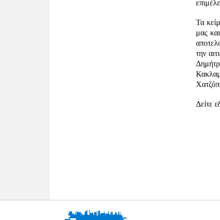
επιμέλε
Τα κείμ
μας κα
αποτελ
την αιτ
Δημήτρ
Κακλαμ
Χατζόπ
Δείτε 