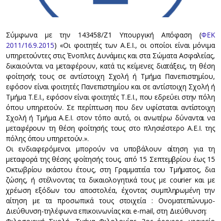
Σύμφωνα με την 143458/Ζ1 Υπουργική Απόφαση (
ΦΕΚ
2011/16.9.2015
) «Οι φοιτητές των Α.Ε.Ι., οι οποίοι είναι μόνιμα
υπηρετούντες στις Ένοπλες Δυνάμεις και στα Σώματα Ασφαλείας,
δικαιούνται να μεταφέρουν, κατά τις κείμενες διατάξεις, τη θέση
φοίτησής τους σε αντίστοιχη Σχολή ή Τμήμα Πανεπιστημίου,
εφόσον είναι φοιτητές Πανεπιστημίου και σε αντίστοιχη Σχολή ή
Τμήμα Τ.Ε.Ι., εφόσον είναι φοιτητές Τ.Ε.Ι., που εδρεύει στην πόλη
όπου υπηρετούν. Σε περίπτωση που δεν υφίσταται αντίστοιχη
Σχολή ή Τμήμα Α.Ε.Ι. στον τόπο αυτό, οι ανωτέρω δύνανται να
μεταφέρουν τη θέση φοίτησής τους στο πλησιέστερο Α.Ε.Ι. της
πόλης όπου υπηρετούν.».
Οι ενδιαφερόμενοι μπορούν να υποβάλουν αίτηση για τη
μεταφορά της θέσης φοίτησής τους, από 15 Σεπτεμβρίου έως 15
Οκτωβρίου εκάστου έτους, στη Γραμματεία του Τμήματος, δια
ζώσης, ή στέλνοντας τα δικαιολογητικά τους με courier και με
χρέωση εξόδων του αποστολέα, έχοντας συμπληρωμένη την
αίτηση με τα προσωπικά τους στοιχεία : Ονοματεπώνυμο-
Διεύθυνση-τηλέφωνα επικοινωνίας και e-mail, στη Διεύθυνση: